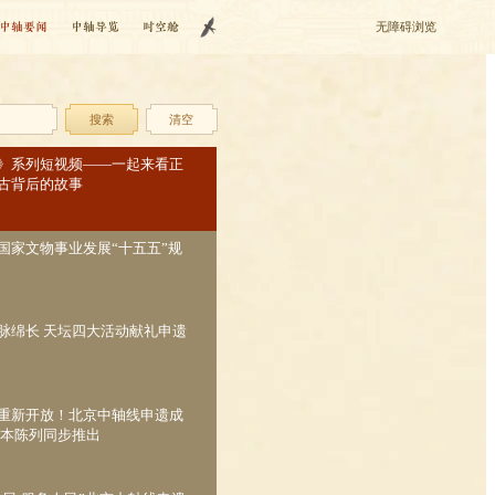
中轴要闻
中轴导览
时空舱
无障碍浏览
搜索
清空
》系列短视频——一起来看正
古背后的故事
国家文物事业发展“十五五”规
脉绵长 天坛四大活动献礼申遗
重新开放！北京中轴线申遗成
基本陈列同步推出