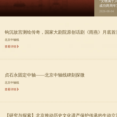
“文物属于人民 服务人民”北京
成功两周年
行
2026-08-04
钩沉故宫测绘传奇，国家大剧院原创话剧《雨燕》月底首
北京中轴线
查看详情
贞石永固定中轴——北京中轴线碑刻探微
北京中轴线
查看详情
【研究与探索】北京推动历史文化遗产保护传承的生动立