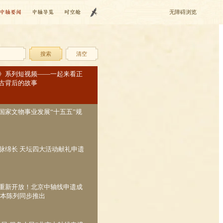
中轴要闻
中轴导览
时空舱
无障碍浏览
搜索
清空
》系列短视频——一起来看正
古背后的故事
国家文物事业发展“十五五”规
脉绵长 天坛四大活动献礼申遗
重新开放！北京中轴线申遗成
基本陈列同步推出