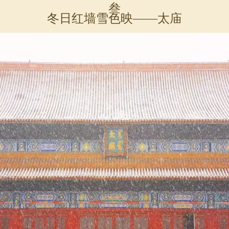
叁
冬日红墙雪色映——太庙