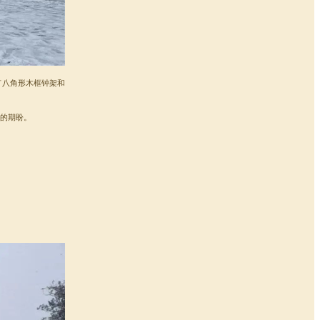
有八角形木框钟架和
的期盼。