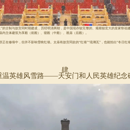
社”的古制与故宫同时期建成，历经明清两朝，是中国现存较完整的、规模较宏大的皇家祭祖
庙内主体建筑为享殿（前殿）、寝殿（中殿）、祧庙（后殿）。
群正在修缮中，但并不影响雪映红墙。太庙有故宫同款的“红墙”“琉璃瓦”，也能拍出“冬日红
肆
重温英雄风雪路——天安门和人民英雄纪念