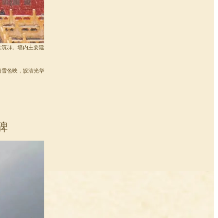
建筑群。墙内主要建
墙雪色映，皎洁光华
碑