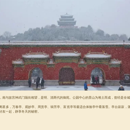
，南与故宫神武门隔街相望，是明、清两代的御苑。公园中心的景山为堆土而成，曾经是全城
阁甚多，万春亭、观妙亭、周赏亭、辑芳亭、富览亭等最适合体验亭中看落雪。亭台寂寂，
好友一起，静享冬天的秘密。