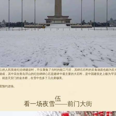
心的人民英雄纪念碑建设时，不仅聚集了当时的能工巧匠，其碑石石料的采集场面也颇为宏大。
砌成，其中采自青岛浮山的纪念碑碑心石是建碑中最主要的大石料，是中国建筑史上极为罕
。就连天安门的金水桥，在雪中也多了几分肃穆美。
需预约进场。
伍
看一场夜雪——前门大街