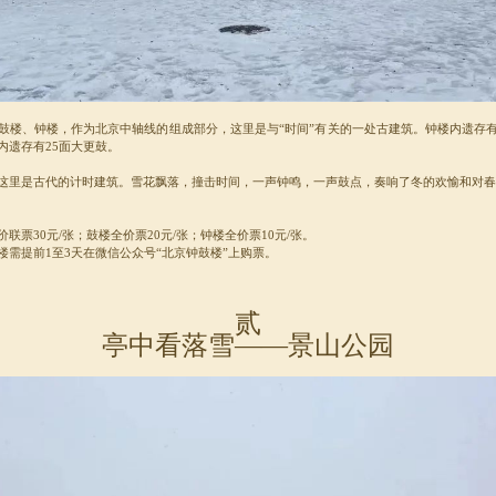
鼓楼、钟楼，作为北京中轴线的组成部分，这里是与“时间”有关的一处古建筑。钟楼内遗存
内遗存有25面大更鼓。
这里是古代的计时建筑。雪花飘落，撞击时间，一声钟鸣，一声鼓点，奏响了冬的欢愉和对春
联票30元/张；鼓楼全价票20元/张；钟楼全价票10元/张。
楼需提前1至3天在微信公众号“北京钟鼓楼”上购票。
贰
亭中看落雪——景山公园