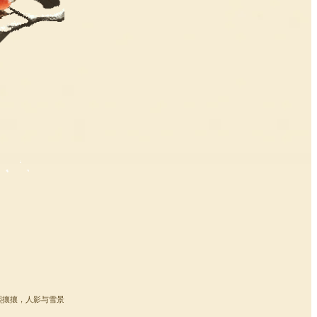
熙攘攘，人影与雪景