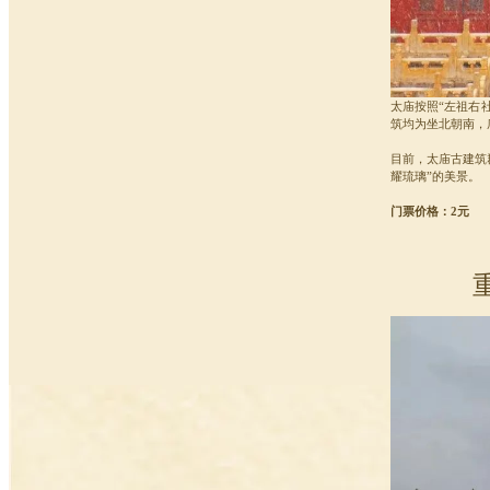
太庙按照“左祖右
筑均为坐北朝南，
目前，太庙古建筑
耀琉璃”的美景。
门票价格：2元